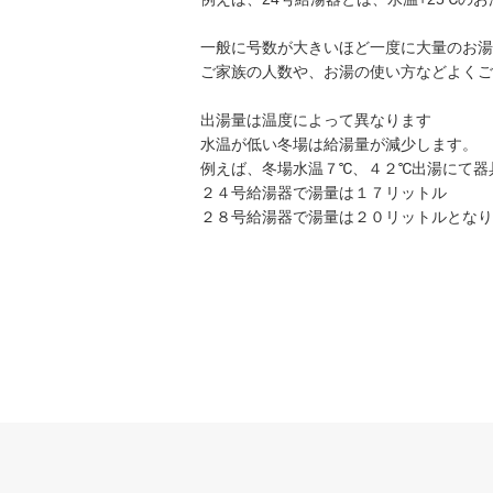
一般に号数が大きいほど一度に大量のお湯
ご家族の人数や、お湯の使い方などよくご
出湯量は温度によって異なります
水温が低い冬場は給湯量が減少します。
例えば、冬場水温７℃、４２℃出湯にて器
２４号給湯器で湯量は１７リットル
２８号給湯器で湯量は２０リットルとなり