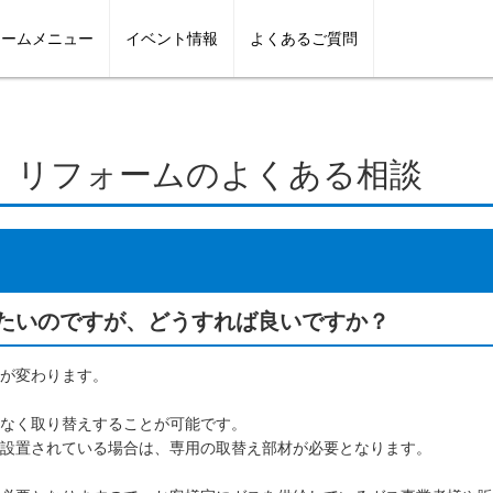
ォームメニュー
イベント情報
よくあるご質問
概要
キッチン
企業理念
キッチン
お風呂
ガス事業紹介
お風呂
トイレ
トイレ
ショールーム
洗面所
洗面
給湯器
スタッ
リフォームのよくある相談
たいのですが、どうすれば良いですか？
が変わります。
なく取り替えすることが可能です。
設置されている場合は、専用の取替え部材が必要となります。